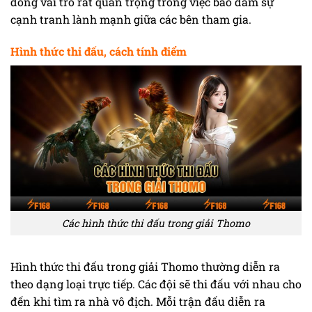
đóng vai trò rất quan trọng trong việc bảo đảm sự
cạnh tranh lành mạnh giữa các bên tham gia.
Hình thức thi đấu, cách tính điểm
Các hình thức thi đấu trong giải Thomo
Hình thức thi đấu trong giải Thomo thường diễn ra
theo dạng loại trực tiếp. Các đội sẽ thi đấu với nhau cho
đến khi tìm ra nhà vô địch. Mỗi trận đấu diễn ra