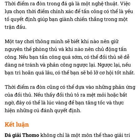
Thời điểm ra đòn trong đá gà là một nghệ thuật. Việc
lựa chọn thời điểm chính xác để tấn công có thể là yếu
tố quyết định giúp bạn giành chiến thắng trong một
trận đấu.
Một tay chơi thông minh sẽ biết khi nào nên giữ
nguyên thế phòng thủ và khi nào nên chủ động tấn
công. Nếu bạn tấn công quá sớm, có thể đối thủ sẽ dễ
dàng né tránh và phản công ngược lại. Ngược lại, nếu
bạn trì hoãn quá lâu, có thể bạn sẽ bỏ lỡ cơ hội tốt nhất.
Thời điểm ra đòn cũng có thể dựa vào những phản ứng
của đối thủ. Nếu thấy đối thủ tỏ ra mệt mỏi hoặc bất
ngờ, đây có thể là lúc vàng để bạn tăng tốc và thực
hiện những cú đánh quyết định.
Kết luận
Đá giải Thomo
không chỉ là một môn thể thao giải trí