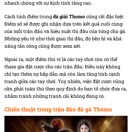
nhanh chóng với sự kịch tính tăng cao.
Cách tính điểm trong
đá giải Thomo
cũng rất đặc biệt.
Điểm số sẽ được ghi nhận dựa trên kết quả cuối cùng
của mỗi trận đấu và hiệu suất thi đấu của từng chú gà.
Những yếu tố như thời gian thi đấu, độ bền bỉ và khả
năng tấn công cũng được xem xét.
Ngoài ra, một điểm thú vị là các tay chơi còn có thể
tham gia đặt cược cho các trận đấu. Điều này không
chỉ tạo thêm sự hấp dẫn mà còn làm tăng tính cạnh
tranh giữa các tay chơi. Tuy nhiên, việc đặt cược cũng
cần phải tuân thủ theo quy định do ban tổ chức đưa ra,
nhằm tránh những tranh cãi không đáng có.
Chiến thuật trong trận đấu đá gà Thomo