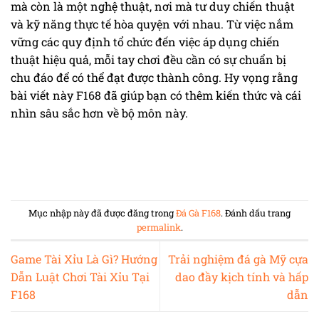
mà còn là một nghệ thuật, nơi mà tư duy chiến thuật
và kỹ năng thực tế hòa quyện với nhau. Từ việc nắm
vững các quy định tổ chức đến việc áp dụng chiến
thuật hiệu quả, mỗi tay chơi đều cần có sự chuẩn bị
chu đáo để có thể đạt được thành công. Hy vọng rằng
bài viết này F168 đã giúp bạn có thêm kiến thức và cái
nhìn sâu sắc hơn về bộ môn này.
Mục nhập này đã được đăng trong
Đá Gà F168
. Đánh dấu trang
permalink
.
Game Tài Xỉu Là Gì? Hướng
Trải nghiệm đá gà Mỹ cựa
Dẫn Luật Chơi Tài Xỉu Tại
dao đầy kịch tính và hấp
F168
dẫn