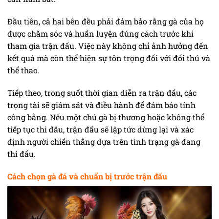
Đầu tiên, cả hai bên đều phải đảm bảo rằng gà của họ
được chăm sóc và huấn luyện đúng cách trước khi
tham gia trận đấu. Việc này không chỉ ảnh hưởng đến
kết quả mà còn thể hiện sự tôn trọng đối với đối thủ và
thể thao.
Tiếp theo, trong suốt thời gian diễn ra trận đấu, các
trọng tài sẽ giám sát và điều hành để đảm bảo tính
công bằng. Nếu một chú gà bị thương hoặc không thể
tiếp tục thi đấu, trận đấu sẽ lập tức dừng lại và xác
định người chiến thắng dựa trên tình trạng gà đang
thi đấu.
Cách chọn gà đá và chuẩn bị trước trận đấu