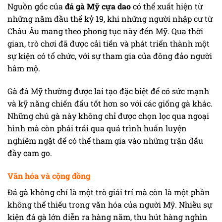
Nguồn gốc của
đá gà Mỹ cựa dao
có thể xuất hiện từ
những năm đầu thế kỷ 19, khi những người nhập cư từ
Châu Âu mang theo phong tục này đến Mỹ. Qua thời
gian, trò chơi đã được cải tiến và phát triển thành một
sự kiện có tổ chức, với sự tham gia của đông đảo người
hâm mộ.
Gà đá Mỹ thường được lai tạo đặc biệt để có sức mạnh
và kỹ năng chiến đấu tốt hơn so với các giống gà khác.
Những chú gà này không chỉ được chọn lọc qua ngoại
hình mà còn phải trải qua quá trình huấn luyện
nghiêm ngặt để có thể tham gia vào những trận đấu
đầy cam go.
Văn hóa và cộng đồng
Đá gà không chỉ là một trò giải trí mà còn là một phần
không thể thiếu trong văn hóa của người Mỹ. Nhiều sự
kiện đá gà lớn diễn ra hàng năm, thu hút hàng nghìn