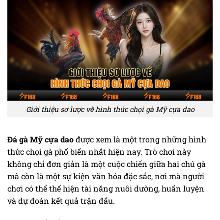
Giới thiệu sơ lược về hình thức chọi gà Mỹ cựa dao
Đá gà Mỹ cựa dao
được xem là một trong những hình
thức chọi gà phổ biến nhất hiện nay. Trò chơi này
không chỉ đơn giản là một cuộc chiến giữa hai chú gà
mà còn là một sự kiện văn hóa đặc sắc, nơi mà người
chơi có thể thể hiện tài năng nuôi dưỡng, huấn luyện
và dự đoán kết quả trận đấu.